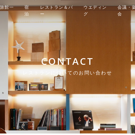
旅館一
宿
レストラン＆バ
ウエディン
会議・
泊
ー
グ
会
CONTACT
レストランについてのお問い合わせ