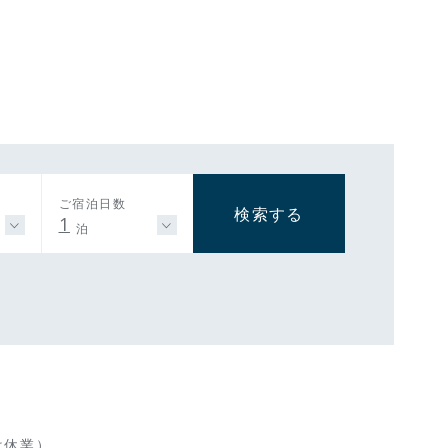
ご宿泊日数
検索する
1
泊
は休業）