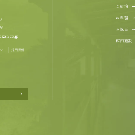
ご宿泊
お料理
0
86
お風呂
kan.co.jp
館内施設
シー
採用情報