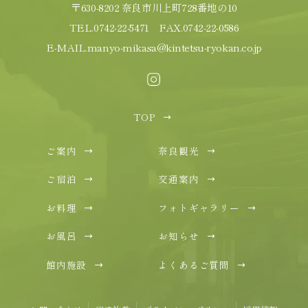
〒630-8202 奈良市川上町728番地の10
TEL.
0742-22-5471
FAX.0742-22-0586
E-MAIL.
manyo-mikasa@kintetsu-ryokan.co.jp
TOP
ご案内
奈良観光
ご宿泊
交通案内
お料理
フォトギャラリー
お風呂
お知らせ
館内施設
よくあるご質問