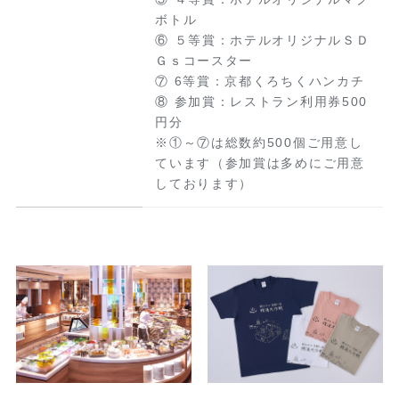
ボトル
⑥ ５等賞：ホテルオリジナルＳＤ
Ｇｓコースター
⑦ 6等賞：京都くろちくハンカチ
⑧ 参加賞：レストラン利用券500
円分
※①～⑦は総数約500個ご用意し
ています（参加賞は多めにご用意
しております）