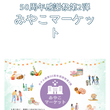
50周年感謝祭第2弾
みやこマーケッ
ト