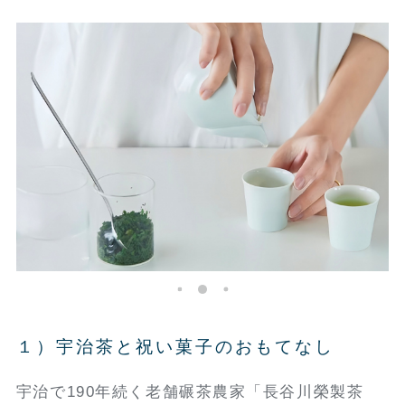
１）宇治茶と祝い菓子のおもてなし
宇治で190年続く老舗碾茶農家「長谷川榮製茶