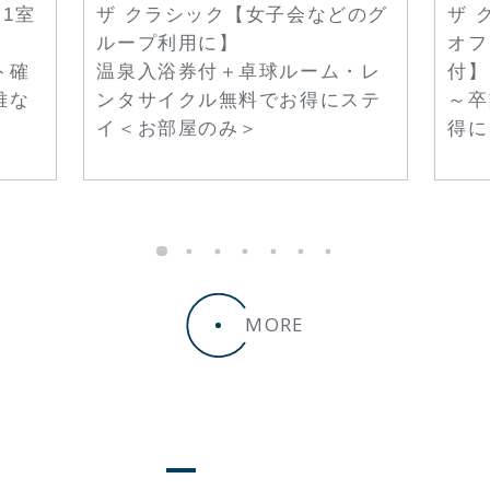
1室
ザ クラシック【女子会などのグ
ザ 
ループ利用に】
オフ
ト確
温泉入浴券付＋卓球ルーム・レ
付】
雅な
ンタサイクル無料でお得にステ
～卒
イ＜お部屋のみ＞
得に
MORE