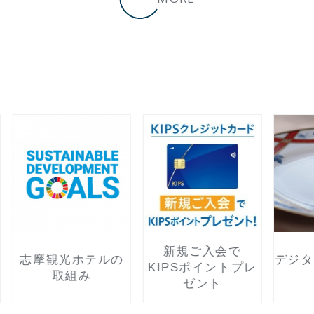
新規ご入会で
光ホテルの
デジタルパンフレ
KIPSポイントプレ
組み
ト
ゼント