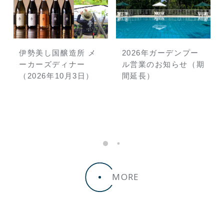
伊勢美し国醸造所 メ
2026年ガーデンプー
年
ーカーズディナー
ル営業のお知らせ（期
2
志
（2026年10月3日）
間延長）
三
本
MORE