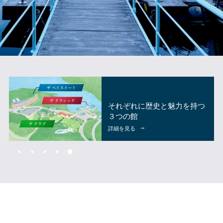
都プラス
それぞれに歴史と魅力を持つ
三重の豊かな恵みを味わう、
ご入会はこちら
選べる宿泊スタイル
３つの館
シマカンのすごし方
美食の旅へ
詳細ページへ
詳細を見る
詳細を見る
詳細を見る
詳細を見る