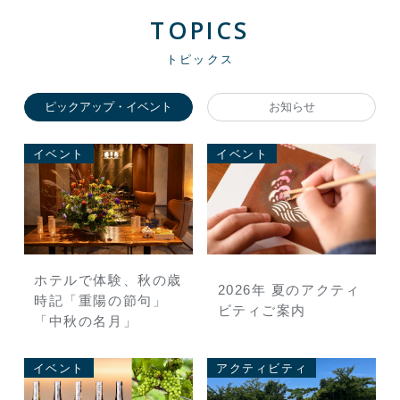
TOPICS
トピックス
ピックアップ・イベント
お知らせ
イベント
イベント
シ
ミ
ホテルで体験、秋の歳
2026年 夏のアクティ
時記「重陽の節句」
た
ビティご案内
の
「中秋の名月」
イベント
アクティビティ
イ