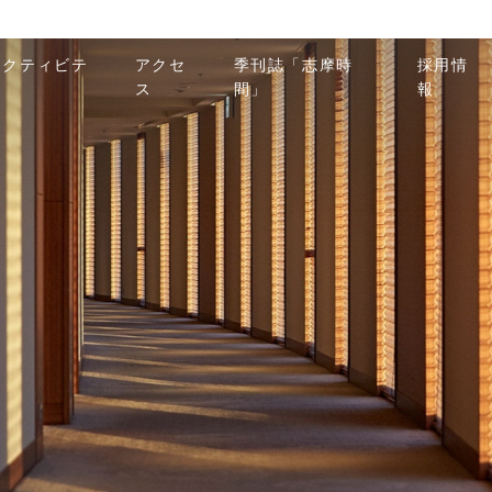
アクティビテ
アクセ
季刊誌「志摩時
採用情
ィ
ス
間」
報