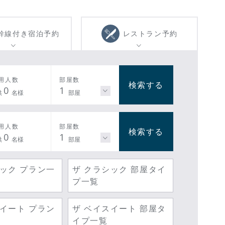
幹線付き
宿泊予約
レストラン
予約
用人数
部屋数
検索する
0
1
供
名様
部屋
用人数
部屋数
検索する
0
1
供
名様
部屋
シック プラン一
ザ クラシック 部屋タイ
プ一覧
スイート プラン
ザ ベイスイート 部屋タ
イプ一覧