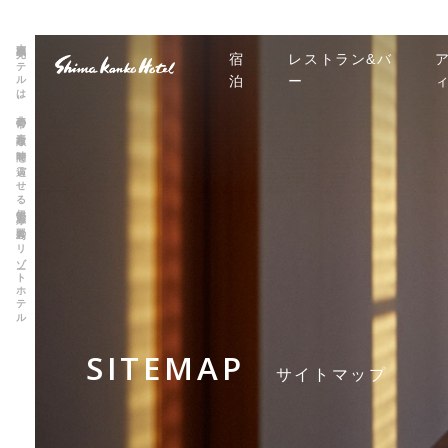
志摩観光ホテルは、非日常の素敵な時間を過ごせる伊勢志摩 賢島のリゾートホテル
宿
レストラン&バ
泊
ー
SITEMAP
サイトマップ