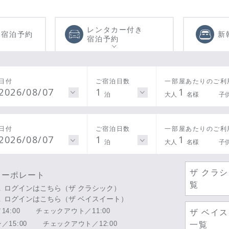
レンタカー付き
き
宿泊予約
新
宿泊予約
日付
ご宿泊日数
一部屋あたりのご利
2026/08/07
1
1
泊
大人
名様
子
日付
ご宿泊日数
一部屋あたりのご利
2026/08/07
1
1
泊
大人
名様
子
ザ クラ
コーポレート
覧
ログインはこちら（ザ クラシック）
ログインはこちら（ザ ベイスイート）
4:00
チェックアウト／11:00
ザ ベイ
15:00
チェックアウト／12:00
一覧