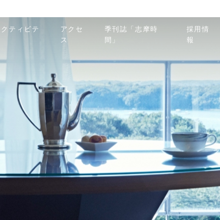
アクティビテ
アクセ
季刊誌「志摩時
採用情
ィ
ス
間」
報