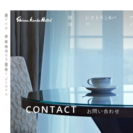
志摩観光ホテルは、非日常の素敵な時間を過ごせる伊勢志摩 賢島のリゾートホテル
宿
レストラン&バ
泊
ー
CONTACT
お問い合わせ