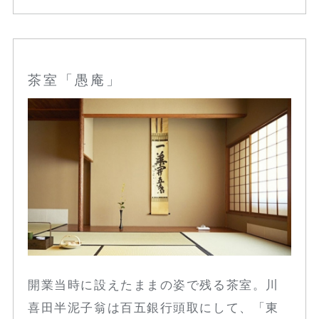
茶室「愚庵」
開業当時に設えたままの姿で残る茶室。川
喜田半泥子翁は百五銀行頭取にして、「東