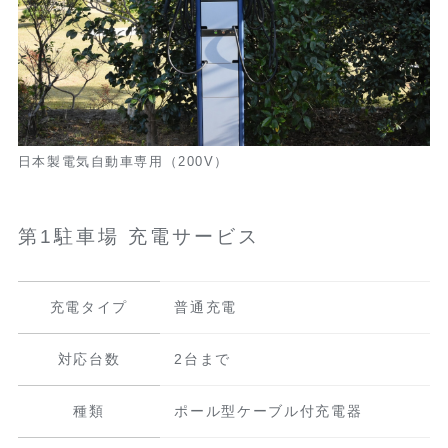
日本製電気自動車専用（200V）
第1駐車場 充電サービス
充電タイプ
普通充電
対応台数
2台まで
種類
ポール型ケーブル付充電器