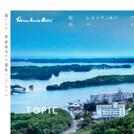
志摩観光ホテルは、非日常の素敵な時間を過ごせる伊勢志摩 賢島のリゾートホテル
宿
レストラン&バ
泊
ー
TOPIC
イベント・お知らせ