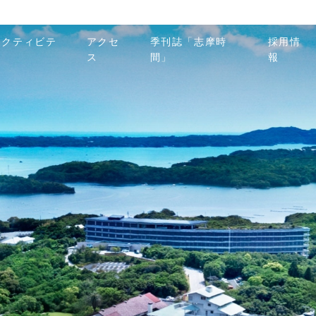
アクティビテ
アクセ
季刊誌「志摩時
採用情
ィ
ス
間」
報