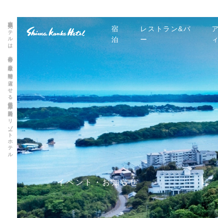
志摩観光ホテルは、非日常の素敵な時間を過ごせる伊勢志摩 賢島のリゾートホテル
宿
レストラン&バ
泊
ー
イベント・お知らせ