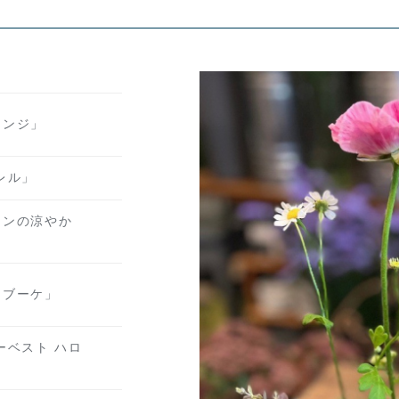
レンジ」
レル」
ーンの涼やか
クブーケ」
ーベスト ハロ