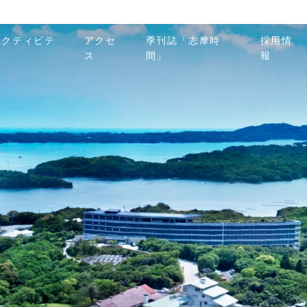
アクティビテ
アクセ
季刊誌「志摩時
採用情
ィ
ス
間」
報