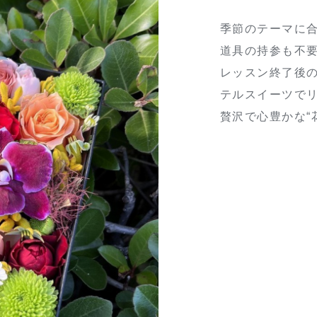
季節のテーマに
道具の持参も不
レッスン終了後
テルスイーツで
贅沢で心豊かな“