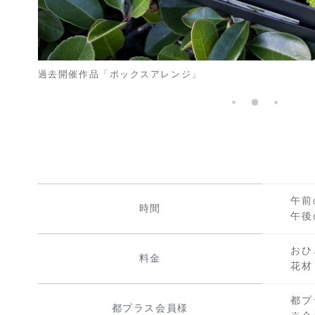
過去開催作品「ボックスアレンジ」
午前の
時間
午後の
おひ
料金
花材
都プ
都プラス会員様