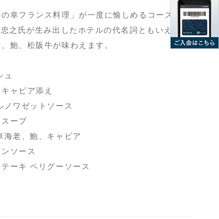
海の幸フランス料理」が一度に愉しめるコース。第
橋忠之氏が生み出したホテルの代名詞ともいえる
老、鮑、松阪牛が味わえます。
シュ
 キャビア添え
ルノワゼットソース
ムスープ
車海老、鮑、キャビア
カンソース
テーキ ペリグーソース