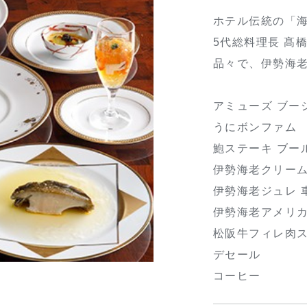
ホテル伝統の「
5代総料理長 髙
品々で、伊勢海
アミューズ ブー
うにボンファム
鮑ステーキ ブー
伊勢海老クリー
伊勢海老ジュレ 
伊勢海老アメリ
松阪牛フィレ肉ス
デセール
コーヒー