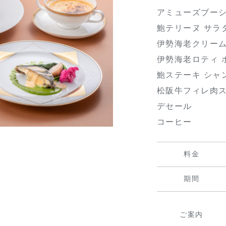
アミューズブー
鮑テリーヌ サラ
伊勢海老クリー
伊勢海老ロティ 
鮑ステーキ シャ
松阪牛フィレ肉
デセール
コーヒー
料金
期間
ご案内