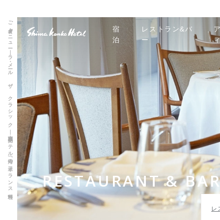
ご夕食メニュー｜ラ・メール ザ クラシック｜志摩観光ホテル「海の幸フランス料理」
宿
レストラン&バ
泊
ー
RESTAURANT & BA
レ