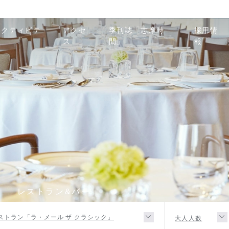
アクティビテ
アクセ
季刊誌「志摩時
採用情
ィ
ス
間」
報
R
レストラン&バー
ストラン「ラ・メール ザ クラシック」
大人人数