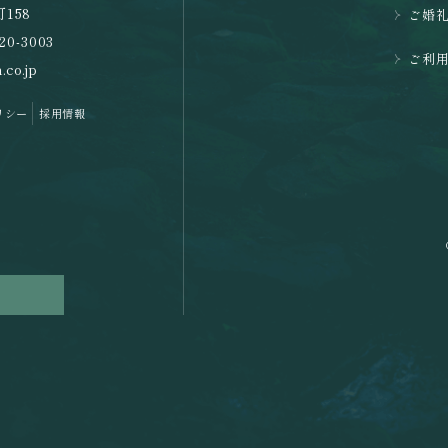
158
ご婚
20-3003
ご利
.co.jp
リシー
採用情報