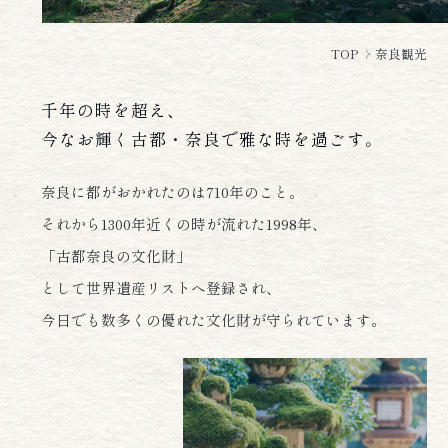
TOP
奈良観光
千年の時を超え、
今なお輝く古都・奈良で雅な時を過ごす。
奈良に都がおかれたのは710年のこと。
それから1300年近くの時が流れた
1998年、
「古都奈良の文化財」
として世界遺産リストへ登録され、
今日でも数多くの優れた文化財が守られています。