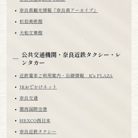
奈良県観光情報「奈良県アーカイブ」
松伯美術館
大和文華館
公共交通機関・
奈良近鉄タクシー・
レ
ンタカー
近鉄電車ご利用案内・沿線情報 K's PLAZA
JRおでかけネット
奈良交通
関西国際空港
NEXCO西日本
奈良近鉄タクシー