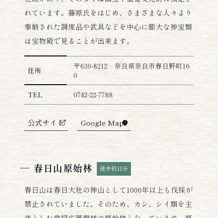
れています。藤原氏をはじめ、さまざまな人々より
奉納された調度品や武具などを中心に膨大な神宝類
は宝物殿で見ることが出来ます。
春日大社の詳細情報
〒630-8212 奈良県奈良市春日野町16
住所
0
TEL
0742-22-7788
公式サイト
Google Maps
春日山原始林
徒歩約11分
春日山は春日大社の神山として1000年以上も伐採が
禁止されていました。そのため、カシ、シイ類を主
体とした常緑広葉樹林の原始林となっています。原