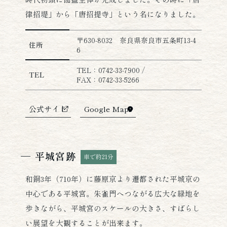
律招堤」から「唐招提寺」という名になりました。
唐招提寺の詳細情報
〒630-8032 奈良県奈良市五条町13-4
住所
6
TEL：0742-33-7900 /
TEL
FAX：0742-33-5266
公式サイト
Google Maps
平城宮跡
車で約21分
和銅3年（710年）に藤原京より遷都された平城京の
中心である平城宮。朱雀門へつながる広大な緑地を
歩きながら、平城宮のスケールの大きさ、すばらし
い展望を大観することが出来ます。