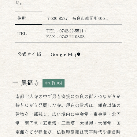
た。
東大寺の詳細情報
住所
〒630-8587 奈良市雑司町406-1
TEL：0742-22-5511 /
TEL
FAX：0742-22-0808
公式サイト
Google Maps
興福寺
車で約10分
南都七大寺の中で最も密接に奈良の街とつながりを
持ちながら発展した寺。現在の堂塔は、鎌倉以降の
建物を一部残し、広い境内に中金堂・東金堂・北円
堂・南円堂・五重塔・三重塔・大湯屋・大御堂・国
宝館などが建並び、仏教彫刻類は天平時代や鎌倉時