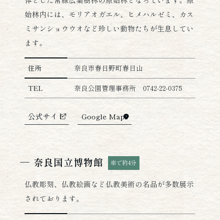
始林内には、モリアオガエル、ヒメハルゼミ、カス
ミサンショウウオなど珍しい動物たちが生息してい
ます。
春日山原始林の詳細情報
住所
奈良市春日野町春日山
TEL
奈良公園管理事務所 0742-22-0375
公式サイト
Google Maps
奈良国立博物館
車で約4分
仏教彫刻、仏教絵画など仏教美術の名品が多数展示
されております。
奈良国立博物館の詳細情報