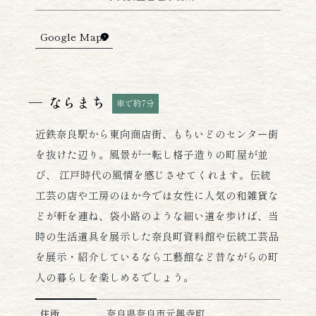
Google Maps
ならまち
車で約7分
近鉄奈良駅から東向商店街、もちいどのセンター街
を抜けた辺り。風景が一転し格子造りの町屋が並
び、 江戸時代の風情を感じさせてくれます。伝統
工芸の店や工房のほか今では女性に人気の和雑貨な
どが軒を連ね、袋小路のような細い道を歩けば、当
時の生活道具を展示した奈良町資料館や伝統工芸品
を展示・紹介しているなら工藝館など昔ながらの町
人の暮らしを楽しめるでしょう。
ならまちの詳細情報
住所
奈良県奈良市元興寺町