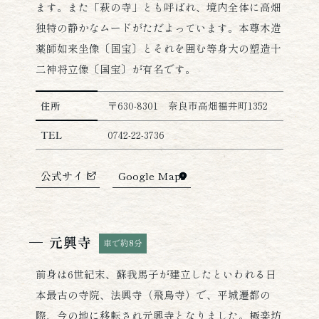
ます。また「萩の寺」とも呼ばれ、境内全体に高畑
独特の静かなムードがただよっています。本尊木造
薬師如来坐像〔国宝〕とそれを囲む等身大の塑造十
二神将立像〔国宝〕が有名です。
新薬師寺の詳細情報
住所
〒630-8301 奈良市高畑福井町1352
TEL
0742-22-3736
公式サイト
Google Maps
元興寺
車で約8分
前身は6世紀末、蘇我馬子が建立したといわれる日
本最古の寺院、法興寺（飛鳥寺）で、平城遷都の
際、今の地に移転され元興寺となりました。極楽坊