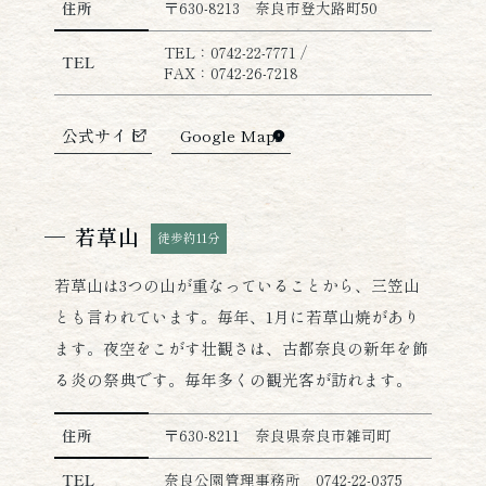
住所
〒630-8213 奈良市登大路町50
TEL：0742-22-7771 /
TEL
FAX：0742-26-7218
公式サイト
Google Maps
若草山
徒歩約11分
若草山は3つの山が重なっていることから、三笠山
とも言われています。毎年、1月に若草山焼があり
ます。夜空をこがす壮観さは、古都奈良の新年を飾
る炎の祭典です。毎年多くの観光客が訪れます。
若草山の詳細情報
住所
〒630-8211 奈良県奈良市雑司町
TEL
奈良公園管理事務所 0742-22-0375