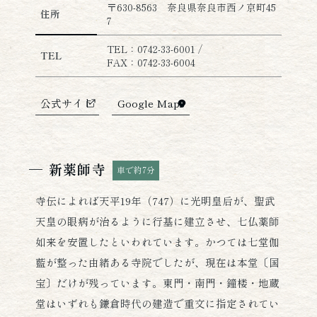
〒630-8563 奈良県奈良市西ノ京町45
住所
7
TEL：0742-33-6001 /
TEL
FAX：0742-33-6004
公式サイト
Google Maps
新薬師寺
車で約7分
寺伝によれば天平19年（747）に光明皇后が、聖武
天皇の眼病が治るように行基に建立させ、七仏薬師
如来を安置したといわれています。かつては七堂伽
藍が整った由緒ある寺院でしたが、現在は本堂〔国
宝〕だけが残っています。東門・南門・鐘楼・地蔵
堂はいずれも鎌倉時代の建造で重文に指定されてい