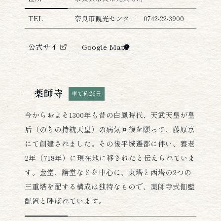
TEL
奈良市観光センター 0742-22-3900
公式サイト
Google Maps
薬師寺
車で約26分
今からおよそ1300年も昔の白鳳時代、天武天皇が皇
后（のちの持統天皇）の病気回復を願って、藤原京
にて創建されました。その後平城遷都に伴い、養老
2年（718年）に現在地に移されたと伝えられていま
す。金堂、講堂などを中心に、東塔と西塔の2つの
三重塔を配する構成は独特なもので、薬師寺式伽藍
配置と呼ばれています。
薬師寺の詳細情報