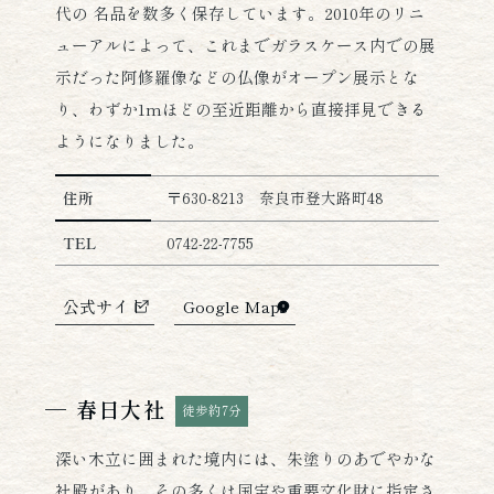
代の 名品を数多く保存しています。2010年のリニ
ューアルによって、これまでガラスケース内での展
示だった阿修羅像などの仏像がオープン展示とな
り、わずか1mほどの至近距離から直接拝見できる
ようになりました。
興福寺の詳細情報
住所
〒630-8213 奈良市登大路町48
TEL
0742-22-7755
公式サイト
Google Maps
春日大社
徒歩約7分
深い木立に囲まれた境内には、朱塗りのあでやかな
社殿があり、その多くは国宝や重要文化財に指定さ