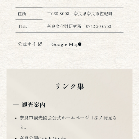
平城宮跡の詳細情報
住所
〒630-8003 奈良県奈良市佐紀町
TEL
奈良文化財研究所 0742-30-6753
公式サイト
Google Maps
リンク集
観光案内
奈良市観光協会公式ホームページ「深！発見な
ら」
奈良公園Quick Guide