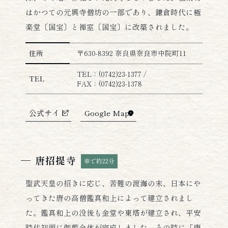
はかつての元興寺僧坊の一部であり、鎌倉時代に極
楽堂〔国宝〕と禅室〔国宝〕に改築されました。
元興寺の詳細情報
住所
〒630-8392 奈良県奈良市中院町11
TEL：(0742)23-1377 /
TEL
FAX：(0742)23-1378
公式サイト
Google Maps
唐招提寺
車で約22分
聖武天皇の招きに応じ、苦難の渡海の末、日本にや
ってきた唐の高僧鑑真和上によって建立されまし
た。鑑真和上の没後も金堂や東塔が建立され、平安
時代初頭に伽藍全体が完成しました。その時に「唐