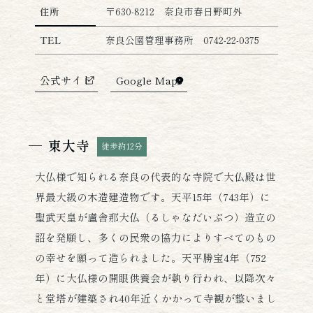
奈良公園の詳細情報
住所
〒630-8212 奈良市春日野町外
TEL
奈良公園管理事務所 0742-22-0375
公式サイト
Google Maps
東大寺
徒歩約12分
大仏様で知られる奈良の代表的な寺院で大仏殿は世
界最大級の木造建造物です。天平15年（743年）に
聖武天皇が盧舎那大仏（るしゃなだいぶつ）造立の
詔を発願し、多くの民衆の協力によりすべてのもの
の幸せを願って造られました。天平勝宝4年（752
年）に大仏様の開眼供養会が執り行われ、以降次々
と堂塔が建築され40年近くかかって寺観が整いまし