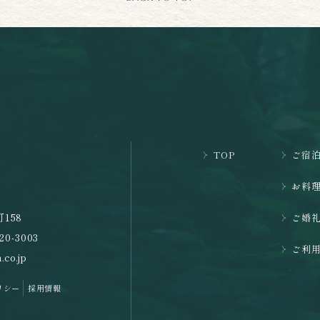
TOP
ご宿
お料
158
ご婚
20-3003
ご利
.co.jp
リシー
採用情報