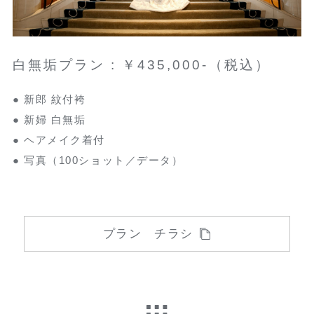
白無垢プラン : ￥435,000-（税込）
● 新郎 紋付袴
● 新婦 白無垢
● ヘアメイク着付
● 写真（100ショット／データ）
プラン チラシ