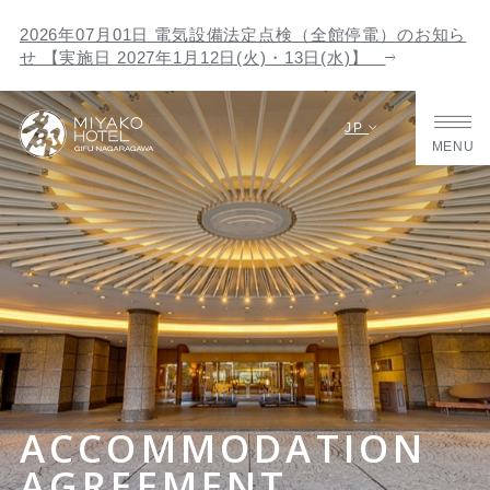
2026年07月01日 電気設備法定点検（全館停電）のお知ら
せ 【実施日 2027年1月12日(火)・13日(水)】
JP
MENU
ACCOMMODATION
AGREEMENT