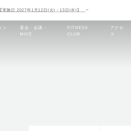
実施日 2027年1月12日(火)・13日(水)】
ィン
宴会・会議・
FITNESS
アクセ
MICE
CLUB
ス
い