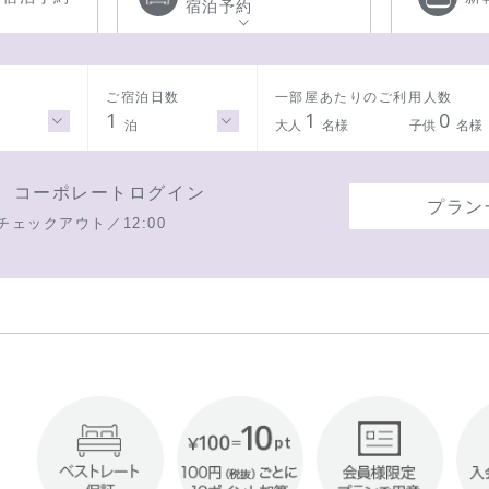
宿泊予約
ご宿泊日数
一部屋あたりのご利用人数
1
1
0
泊
大人
名様
子供
名様
コーポレートログイン
プラン
チェックアウト／12:00
!