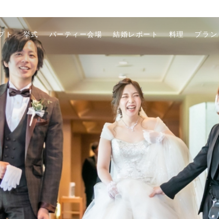
プト
挙式
パーティー会場
結婚レポート
料理
プラン