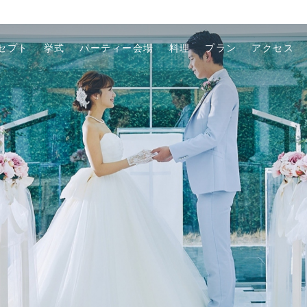
セプト
挙式
パーティー会場
料理
プラン
アクセス