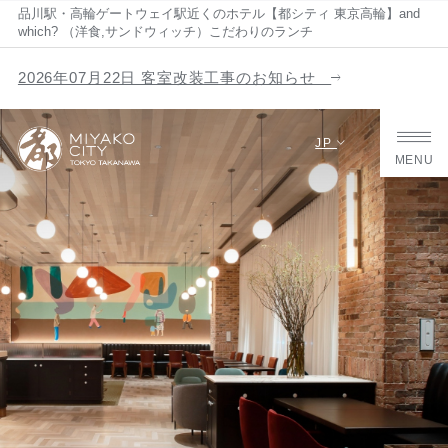
品川駅・高輪ゲートウェイ駅近くのホテル【都シティ 東京高輪】and
which? （洋食,サンドウィッチ）こだわりのランチ
2026年07月22日 客室改装工事のお知らせ
JP
MENU