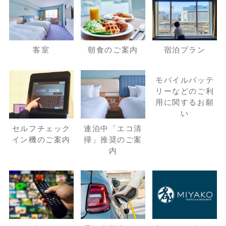
客室
朝食のご案内
宿泊プラン
モバイルバッテ
リーなどのご利
用に関するお願
い
セルフチェック
連泊中「エコ清
イン機のご案内
掃」推奨のご案
内