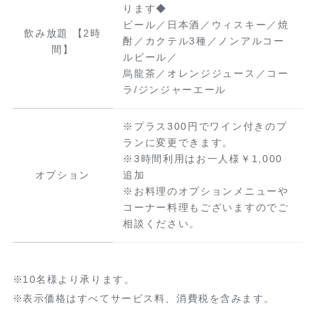
ります◆
ビール／日本酒／ウィスキー／焼
飲み放題 【2時
酎／カクテル3種／ノンアルコー
間】
ルビール／
烏龍茶／オレンジジュース／コー
ラ/ジンジャーエール
※プラス300円でワイン付きのプ
ランに変更できます。
※3時間利用はお一人様￥1,000
オプション
追加
※お料理のオプションメニューや
コーナー料理もございますのでご
相談ください。
10名様より承ります。
表示価格はすべてサービス料、消費税を含みます。