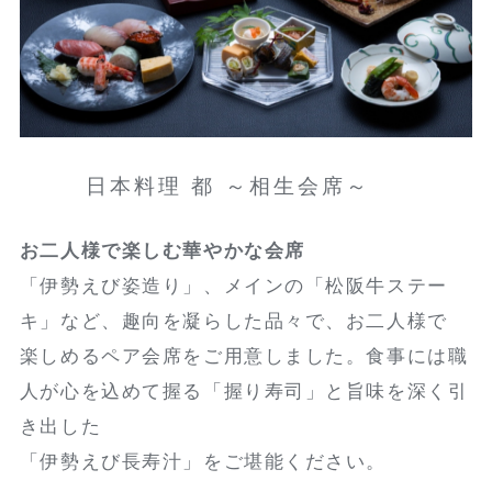
日本料理 都 ～相生会席～
お二人様で楽しむ華やかな会席
「伊勢えび姿造り」、メインの「松阪牛ステー
キ」など、趣向を凝らした品々で、お二人様で
楽しめるペア会席をご用意しました。食事には職
人が心を込めて握る「握り寿司」と旨味を深く引
き出した
「伊勢えび長寿汁」をご堪能ください。