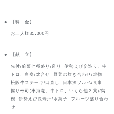
【料 金】
お二人様35,000円
【献 立】
先付/前菜七種盛り/造り 伊勢えび姿造り、中
トロ、白身/炊合せ 野菜の炊き合わせ/焼物
松阪牛ステーキ/口直し 日本酒ソルベ/食事
握り寿司(車海老、中トロ、いくら他３貫)/留
椀 伊勢えび長寿汁/水菓子 フルーツ盛り合わ
せ