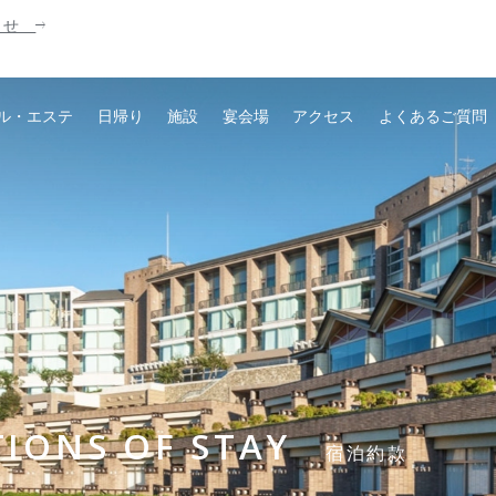
知らせ
ル・エステ
日帰り
施設
宴会場
アクセス
よくあるご質問
IONS OF STAY
宿泊約款