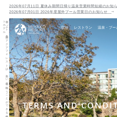
2026年07月11日 夏休み期間日帰り温泉営業時間短縮のお
2026年07月01日 2026年度屋外プール営業日のお知らせ
都リ
ゾ
ート
奥志摩
ア
ク
ア
フ
ォ
レ
ス
ト
は
、
美し
い
自然を
味わ
う
こ
と
が
で
き
る
伊勢志摩の
リ
ゾ
ー
ト
ホ
テ
ル
宿泊
レストラン
温泉・プー
TERMS AND CONDIT