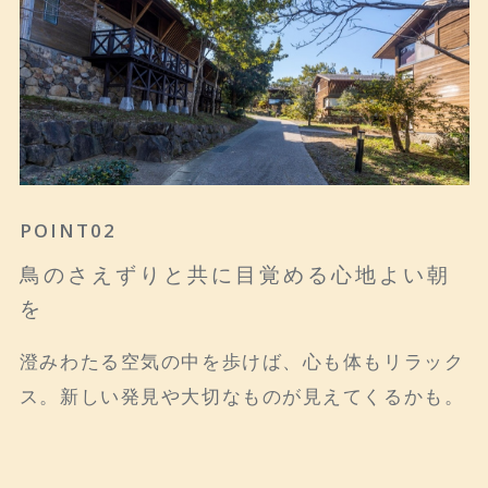
POINT01
POINT02
POINT03
POINT04
全室テラス付きの
鳥のさえずりと共に目覚める心地よい朝
秘密基地のような2階の和室
キッチン付き
森のコテージ
を
２階に上がるとまるで秘密基地のような和室でお
自然の中にある広々としたテラスが、快適な空間
「自然とのふれあい」を最大限にお楽しみいただ
澄みわたる空気の中を歩けば、心も体もリラック
子様も大喜び！
を演出いたします。IHの簡易キッチンが備えら
けます。
ス。新しい発見や大切なものが見えてくるかも。
れ、ご家族やグループでアウトドア気分!!
※キッチンセットは、貸し出しになります。予約
時にお申し出ください。