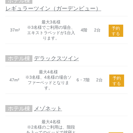
ホテル棟
レギュラーツイン（ガーデンビュー）
最大3名様
※3名様でご利用の場合、
予約
37m²
4階
2台
エキストラベッドが1台入
する
ります。
ホテル棟
デラックスツイン
最大4名様
※3名様、4名様の場合ソ
予約
47m²
6・7階
2台
ファーベッドとなりま
する
す。
ホテル棟
メゾネット
最大4名様
※2名様のご利用は、階段
を上ってのベッドで就寝と