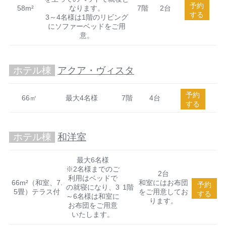
予約
58m²
なります。
7階
2台
する
3～4名様は1階のリビング
にソファーベッドをご用
意。
ホテル棟
アクア・ヴィスタ
予約
66㎡
最大4名様
7階
4台
する
ホテル棟
和洋室
最大6名様
※2名様までのご
2台
利用はベッドで
66m²（和室、7.
和室にはお布団
予約
の就寝になり、3
1階
5畳）テラス付
をご用意してお
する
～6名様は和室に
ります。
お布団をご用意
いたします。