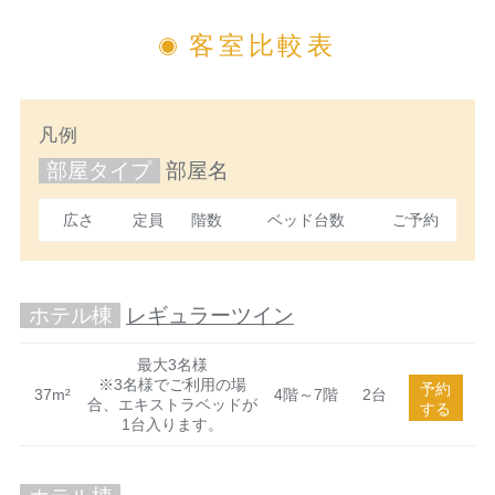
客室比較表
凡例
部屋タイプ
部屋名
広さ
定員
階数
ベッド台数
ご予約
ホテル棟
レギュラーツイン
最大3名様
※3名様でご利用の場
予約
37m²
4階～7階
2台
合、エキストラベッドが
する
1台入ります。