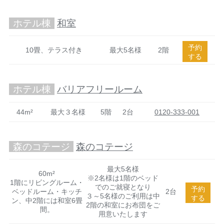
ホテル棟
和室
予約
10畳、テラス付き
最大5名様
2階
する
ホテル棟
バリアフリールーム
44m²
最大３名様
5階
2台
0120-333-001
森のコテージ
森のコテージ
最大5名様
60m²
※2名様は1階のベッド
1階にリビングルーム・
でのご就寝となり
予約
ベッドルーム・キッチ
2台
３～5名様のご利用は中
する
ン、中2階には和室6畳
2階の和室にお布団をご
間。
用意いたします