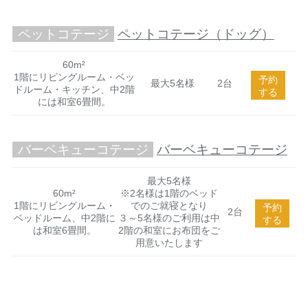
ペットコテージ
ペットコテージ（ドッグ）
60m²
1階にリビングルーム・ベッ
予約
最大5名様
2台
ドルーム・キッチン、中2階
する
には和室6畳間。
バーベキューコテージ
バーベキューコテージ
最大5名様
60m²
※2名様は1階のベッド
1階にリビングルーム・
でのご就寝となり
予約
2台
ベッドルーム、中2階に
３～5名様のご利用は中
する
は和室6畳間。
2階の和室にお布団をご
用意いたします