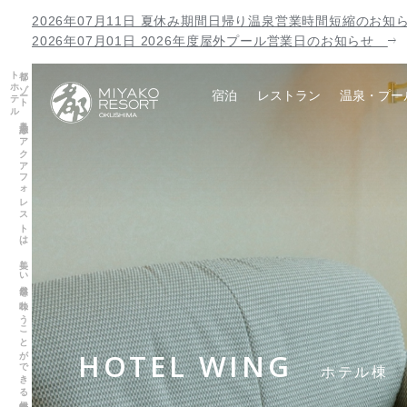
2026年07月11日 夏休み期間日帰り温泉営業時間短縮のお
2026年07月01日 2026年度屋外プール営業日のお知らせ
都リ
ゾ
ート
奥志摩
ア
ク
ア
フ
ォ
レ
ス
ト
は
、
美し
い
自然を
味わ
う
こ
と
が
で
き
る
伊勢志摩の
リ
ゾ
ー
ト
ホ
テ
ル
宿泊
レストラン
温泉・プー
HOTEL WING
ホテル棟