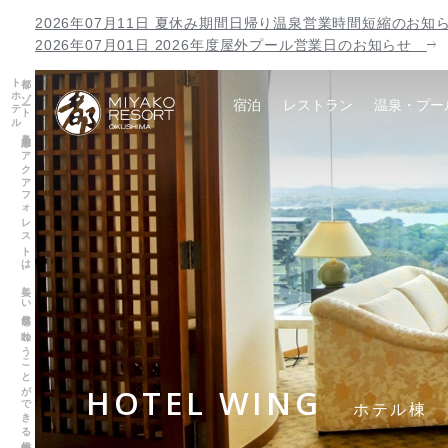
2026年07月11日 夏休み期間日帰り温泉営業時間短縮のお
2026年07月01日 2026年度屋外プール営業日のお知らせ
都リ
ゾ
ート
奥志摩
ア
ク
ア
フ
ォ
レ
ス
ト
は
、
美し
い
自然を
味わ
う
こ
と
が
で
き
る
伊勢志摩の
リ
ゾ
ー
ト
ホ
テ
ル
宿泊
レストラン
温泉・プー
HOTEL WING
ホテル棟