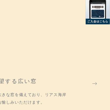
POINT01
パノラマビューで伊勢志摩の自
をお楽しみいただけます。広い
からの英虞湾(あごわん)のサン
ットは見事です。
遠くに見える大台ケ原山系の山々に夕日が沈み