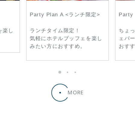
Party Plan A <ランチ限定>
Party
を楽し
ランチタイム限定！
ちょ
気軽にホテルブッフェを楽し
ェパ
みたい方におすすめ。
おす
MORE