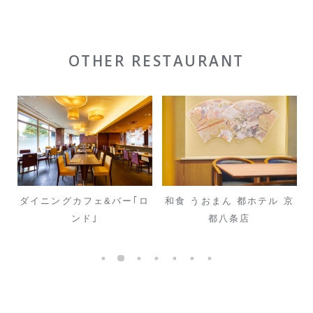
OTHER RESTAURANT
･
ダイニングカフェ&バー｢ロ
和食 うおまん 都ホテル 京
ンド｣
都八条店