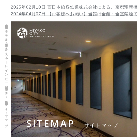
2025年02月10日 西日本旅客鉄道株式会社による、京都
2024年04月07日 【お客様へお願い】当館は全館・全室禁
京都駅直結のホテル・電車がみえるトレインビュー客室【都シティ近鉄京都駅】サイトマップ
SITEMAP
サイトマップ