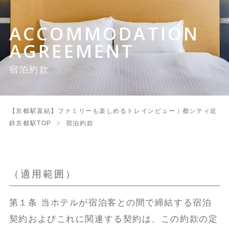
ACCOMMODATION
AGREEMENT
宿泊約款
【京都駅直結】ファミリーも楽しめるトレインビュー｜都シティ近
鉄京都駅TOP
宿泊約款
（適用範囲）
第１条 当ホテルが宿泊客との間で締結する宿泊
契約およびこれに関連する契約は、この約款の定