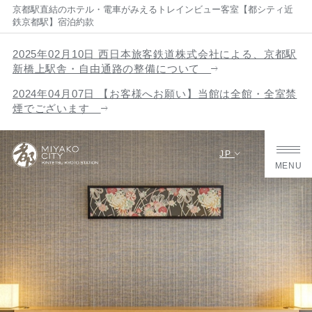
京都駅直結のホテル・電車がみえるトレインビュー客室【都シティ近
鉄京都駅】宿泊約款
2025年02月10日 西日本旅客鉄道株式会社による、京都駅
新橋上駅舎・自由通路の整備について
2024年04月07日 【お客様へお願い】当館は全館・全室禁
煙でございます
JP
MENU