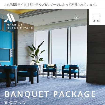
このWEBサイトは都ホテルズ&リゾーツによって運営されています。
JP
MENU
BANQUET PACKAGE
宴会プラン