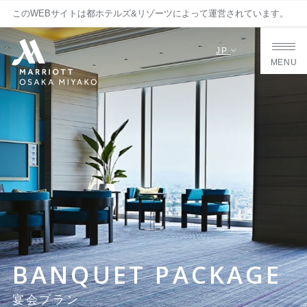
このWEBサイトは都ホテルズ&リゾーツによって運営されています。
JP
MENU
BANQUET PACKAGE
宴会プラン