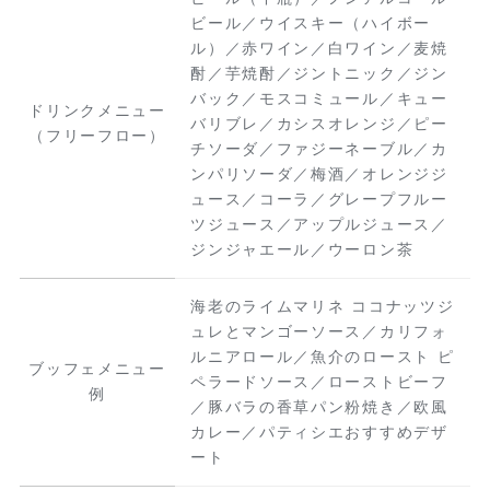
ビール／ウイスキー（ハイボー
ル）／赤ワイン／白ワイン／麦焼
酎／芋焼酎／ジントニック／ジン
バック／モスコミュール／キュー
ドリンクメニュー
バリブレ／カシスオレンジ／ピー
（フリーフロー）
チソーダ／ファジーネーブル／カ
ンパリソーダ／梅酒／オレンジジ
ュース／コーラ／グレープフルー
ツジュース／アップルジュース／
ジンジャエール／ウーロン茶
海老のライムマリネ ココナッツジ
ュレとマンゴーソース／カリフォ
ルニアロール／魚介のロースト ピ
ブッフェメニュー
ペラードソース／ローストビーフ
例
／豚バラの香草パン粉焼き／欧風
カレー／パティシエおすすめデザ
ート