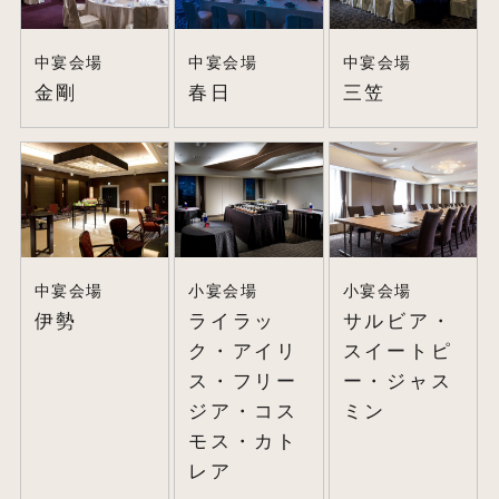
中宴会場
中宴会場
中宴会場
金剛
春日
三笠
中宴会場
小宴会場
小宴会場
伊勢
ライラッ
サルビア・
ク・アイリ
スイートピ
ス・フリー
ー・ジャス
ジア・コス
ミン
モス・カト
レア