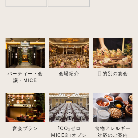
パーティー・会
会場紹介
目的別の宴会
議・MICE
宴会プラン
｢CO₂ゼロ
食物アレルギー
MICE®｣オプシ
対応のご案内