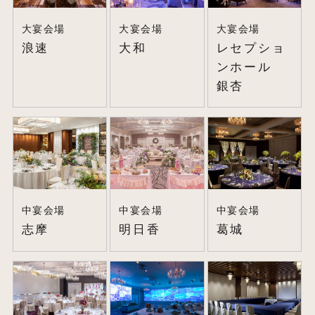
大宴会場
大宴会場
大宴会場
浪速
大和
レセプショ
ンホール
銀杏
中宴会場
中宴会場
中宴会場
志摩
明日香
葛城