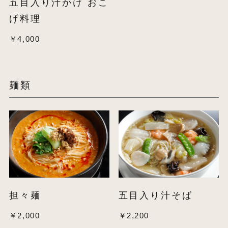
五目入り汁かけ おこ
げ料理
￥4,000
麺類
担々麺
五目入り汁そば
￥2,000
￥2,200