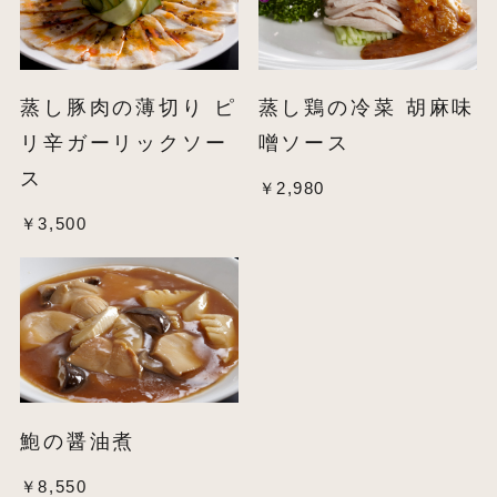
蒸し豚肉の薄切り ピ
蒸し鶏の冷菜 胡麻味
リ辛ガーリックソー
噌ソース
ス
￥2,980
￥3,500
鮑の醤油煮
￥8,550