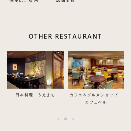
個室のご案内
店舗情報
OTHER RESTAURANT
ち
カフェ＆グルメショップ
レストラン＆ラウンジ・バ
カフェベル
ー eu（ゆう）