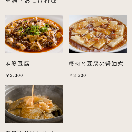
豆腐・おこげ料理
麻婆豆腐
蟹肉と豆腐の醤油煮
￥3,300
￥3,300