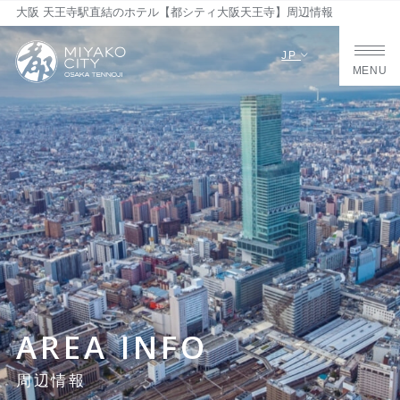
大阪 天王寺駅直結のホテル【都シティ大阪天王寺】周辺情報
JP
MENU
AREA INFO
周辺情報