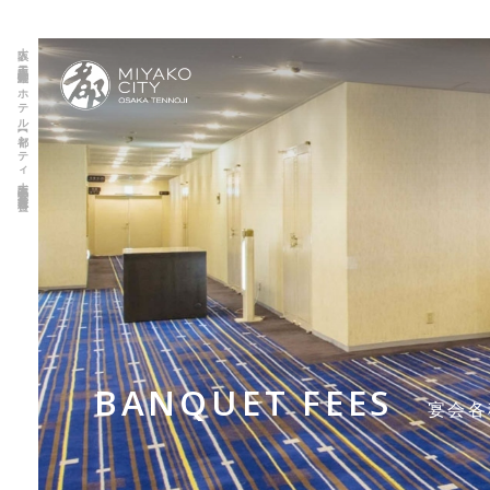
大阪 天王寺駅直結のホテル【都シティ大阪天王寺】宴会各種料金
BANQUET FEES
宴会各