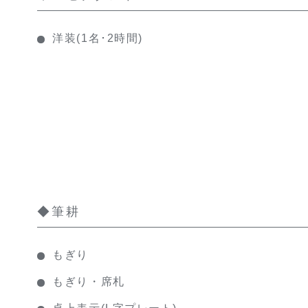
洋装(1名･2時間)
◆筆耕
もぎり
もぎり・席札
卓上表示(L字プレート)