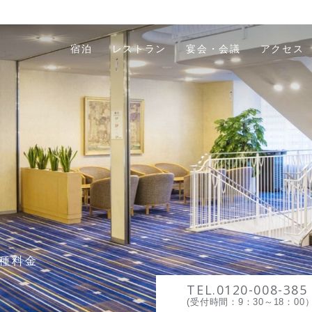
宿泊
レストラン
宴会・会議
アクセス
種料金
TEL.0120-008-385
(受付時間：9：30～18：00