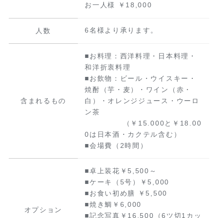
お一人様 ￥18,000
6名様より承ります。
人数
■お料理：西洋料理・日本料理・
和洋折衷料理
■お飲物：ビール・ウイスキー・
焼酎（芋・麦）・ワイン（赤・
含まれるもの
白）・オレンジジュース・ウーロ
ン茶
（￥15.000と￥18.00
0は日本酒・カクテル含む）
■会場費（2時間）
■卓上装花￥5,500～
■ケーキ（5号）￥5,000
■お食い初め膳 ￥5,500
■焼き鯛￥6,000
オプション
■記念写真￥16,500（6ツ切1カッ