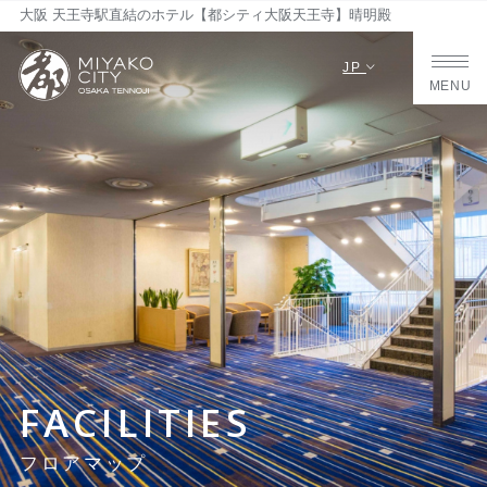
大阪 天王寺駅直結のホテル【都シティ大阪天王寺】晴明殿
JP
MENU
FACILITIES
フロアマップ