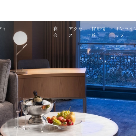
ディ
宴
アクセ
採用情
オンライ
会
ス
報
ップ