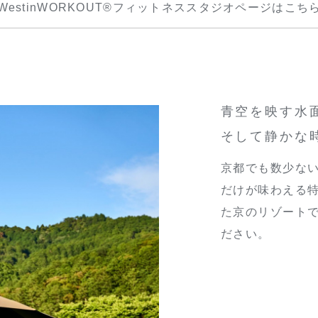
WestinWORKOUT®フィットネススタジオページはこち
青空を映す水
そして静かな
京都でも数少な
だけが味わえる
た京のリゾート
ださい。