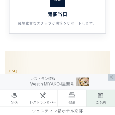
開催当日
経験豊富なスタッフが現場をサポートします。
FAQ
レストラン情報
よくあるご質問
Westin MIYAKO-i
最新号
SPA
レストラン＆バー
宿泊
ご予約
開催時期や人数が未定でも相談でき
ウェスティン都ホテル京都
ますか？