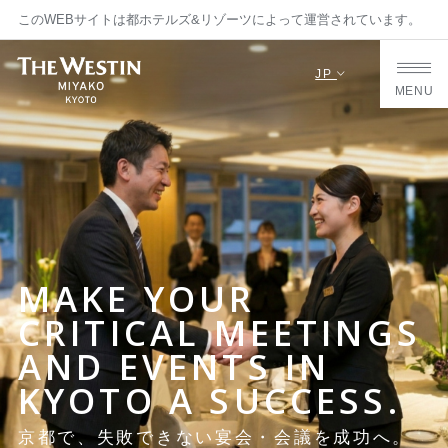
このWEBサイトは都ホテルズ&リゾーツによって運営されています。
JP
MENU
MAKE YOUR
CRITICAL MEETINGS
AND EVENTS IN
KYOTO A SUCCESS.
京都で、失敗できない宴会・会議を成功へ。