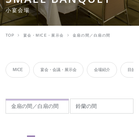
小宴会場
TOP
宴会・MICE・展示会
金扇の間／白扇の間
MICE
宴会・会議・展示会
会場紹介
目的
金扇の間／白扇の間
鈴蘭の間