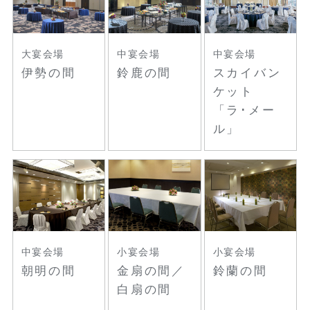
大宴会場
中宴会場
中宴会場
伊勢の間
鈴鹿の間
スカイバン
ケット
「ラ･メー
ル」
中宴会場
小宴会場
小宴会場
朝明の間
金扇の間／
鈴蘭の間
白扇の間