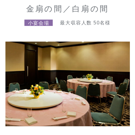
金扇の間／白扇の間
小宴会場
最大収容人数 50名様