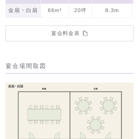
金扇・白扇
66m²
20坪
8.3m
宴会料金表
宴会場間取図