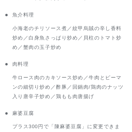
魚介料理
小海老のチリソース煮／紋甲烏賊の辛し香料
炒め／白身魚さっぱり炒め／貝柱のトマト炒
め／蟹肉の玉子炒め
肉料理
牛ロース肉のカキソース炒め／牛肉とピーマ
ンの細切り炒め／酢豚／回鍋肉/鶏肉のナッツ
入り唐辛子炒め／鶏もも肉唐揚げ
麻婆豆腐
プラス300円で「陳麻婆豆腐」に変更できま