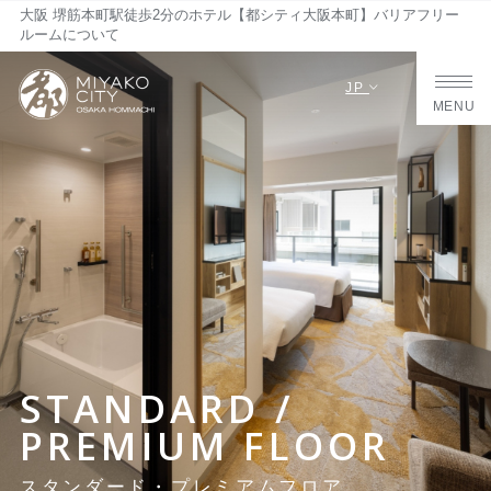
大阪 堺筋本町駅徒歩2分のホテル【都シティ大阪本町】バリアフリー
ルームについて
JP
MENU
STANDARD /
PREMIUM FLOOR
スタンダード・プレミアムフロア