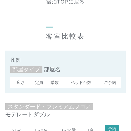
宿泊TOPに戻る
客室比較表
凡例
部屋タイプ
部屋名
広さ
定員
階数
ベッド台数
ご予約
スタンダード・プレミアムフロア
モデレートダブル
予約
21㎡
1～2名
3～14階
1台