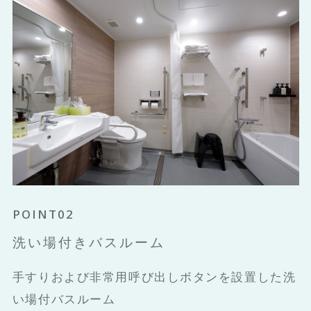
POINT01
POINT02
POINT03
すべてのお客様が快適にお過ごしいただ
洗い場付きバスルーム
都シティオリジナルベッド
けるよう配慮したゲストルーム
手すりおよび非常用呼び出しボタンを設置した洗
シモンズ社と共同開発した都シティオリジナルベ
車椅子でのスムーズな移動や方向転換を行えるよ
い場付バスルーム
ッドをご用意しています。