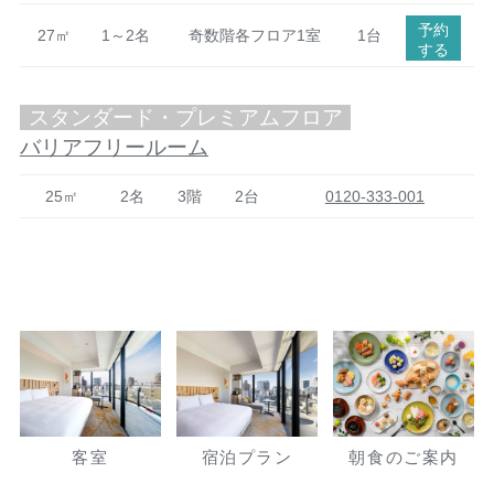
予約
27㎡
1～2名
奇数階各フロア1室
1台
する
スタンダード・プレミアムフロア
バリアフリールーム
25㎡
2名
3階
2台
0120-333-001
客室
宿泊プラン
朝食のご案内