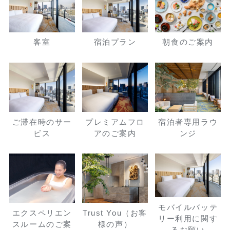
客室
宿泊プラン
朝食のご案内
ご滞在時のサー
プレミアムフロ
宿泊者専用ラウ
ビス
アのご案内
ンジ
モバイルバッテ
エクスペリエン
Trust You（お客
リー利用に関す
スルームのご案
様の声）
るお願い