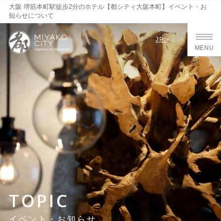
大阪 堺筋本町駅徒歩2分のホテル【都シティ大阪本町】イベント・お
知らせについて
JP
MENU
TOPIC
イベント・お知らせ