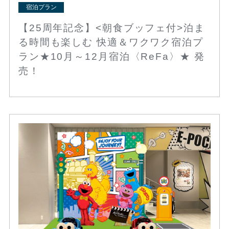
宿泊プラン
【25周年記念】<朝食ブッフェ付>泊ま
る時間も楽しむ 快適＆ワクワク宿泊プ
ラン★10月～12月宿泊〈ReFa〉★ 発
売！