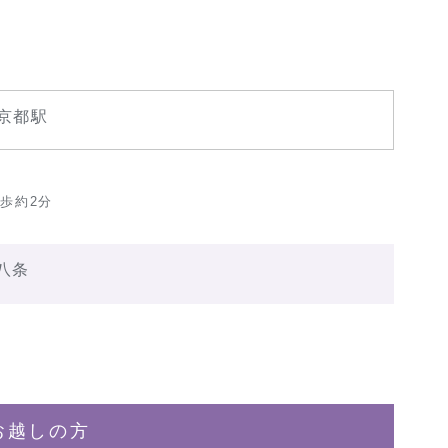
京都駅
歩約2分
八条
お越しの方