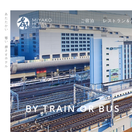
あたたかい 明るい光がさすホテル
ご宿泊
レストラン＆
BY TRAIN OR BUS