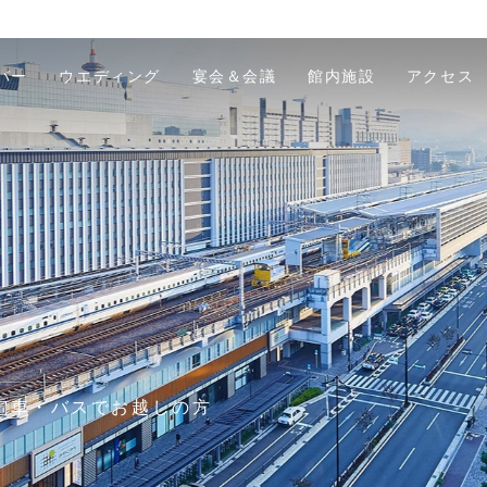
バー
ウエディング
宴会＆会議
館内施設
アクセス
電車・バスでお越しの方