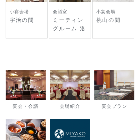
小宴会場
会議室
小宴会場
宇治の間
ミーティン
桃山の間
グルーム 洛
宴会・会議
会場紹介
宴会プラン