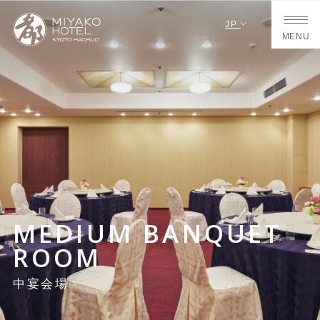
JP
MENU
MEDIUM BANQUET
ROOM
中宴会場