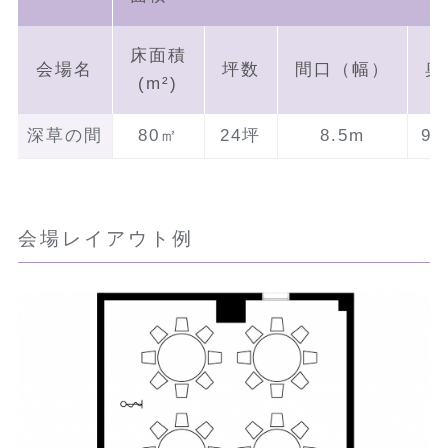
床面積
会場名
坪数
間口（幅）
奥
(m²)
深草の間
80㎡
24坪
8.5m
9.
会場レイアウト例